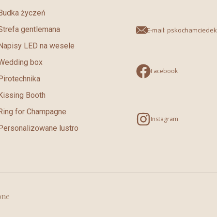
Budka życzeń
Strefa gentlemana
E-mail: pskochamciede
Napisy LED na wesele
Wedding box
Facebook
Pirotechnika
Kissing Booth
Ring for Champagne
Instagram
Personalizowane lustro
one