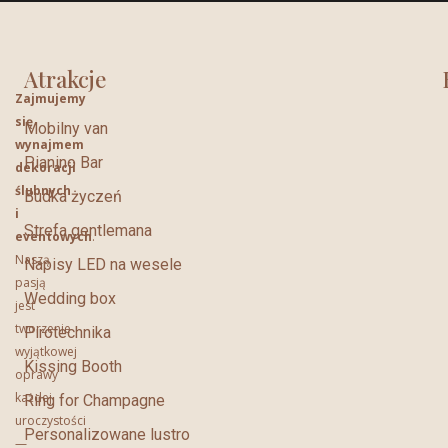
Atrakcje
Zajmujemy
się
Mobilny van
wynajmem
Pianino Bar
dekoracji
ślubnych
Budka życzeń
i
Strefa gentlemana
eventowych
.
Naszą
Napisy LED na wesele
pasją
Wedding box
jest
tworzenie
Pirotechnika
wyjątkowej
Kissing Booth
oprawy
każdej
Ring for Champagne
uroczystości
Personalizowane lustro
—