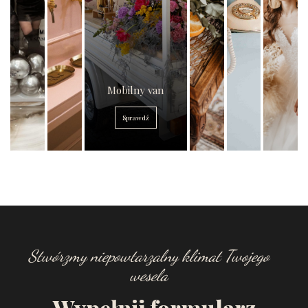
Mobilny van
Sprawdź
Stwórzmy niepowtarzalny klimat Twojego
wesela
Wypełnij formularz