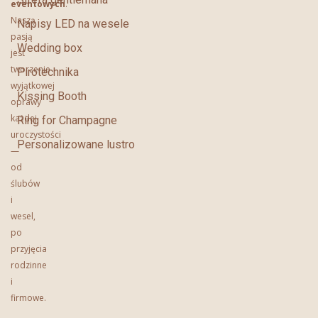
eventowych
.
Naszą
Napisy LED na wesele
pasją
Wedding box
jest
tworzenie
Pirotechnika
wyjątkowej
Kissing Booth
oprawy
każdej
Ring for Champagne
uroczystości
Personalizowane lustro
—
od
ślubów
i
wesel,
po
przyjęcia
rodzinne
i
firmowe.