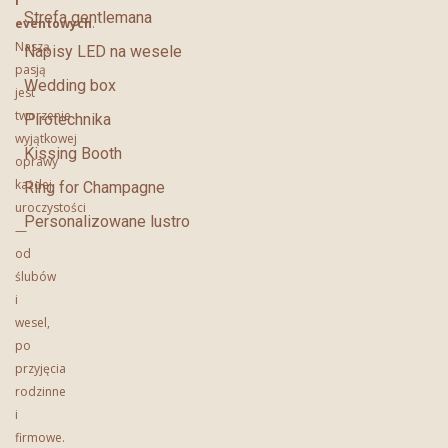
i
Strefa gentlemana
eventowych
.
Naszą
Napisy LED na wesele
pasją
Wedding box
jest
tworzenie
Pirotechnika
wyjątkowej
Kissing Booth
oprawy
każdej
Ring for Champagne
uroczystości
Personalizowane lustro
—
od
ślubów
i
wesel,
po
przyjęcia
rodzinne
i
firmowe.