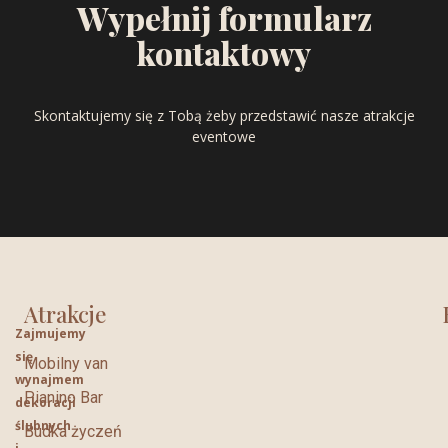
Wypełnij formularz
kontaktowy
Skontaktujemy się z Tobą żeby przedstawić nasze atrakcje
eventowe
Atrakcje
Zajmujemy
się
Mobilny van
wynajmem
Pianino Bar
dekoracji
ślubnych
Budka życzeń