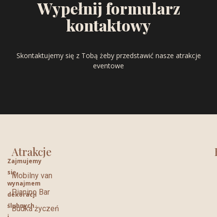
Wypełnij formularz
kontaktowy
Skontaktujemy się z Tobą żeby przedstawić nasze atrakcje
eventowe
Atrakcje
Zajmujemy
się
Mobilny van
wynajmem
Pianino Bar
dekoracji
ślubnych
Budka życzeń
i