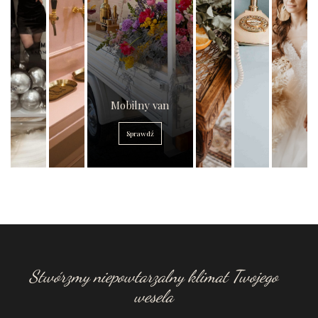
Mobilny van
Sprawdź
Stwórzmy niepowtarzalny klimat Twojego
wesela