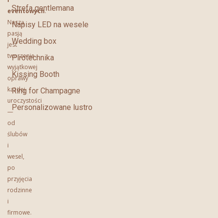
Strefa gentlemana
eventowych
.
Naszą
Napisy LED na wesele
pasją
Wedding box
jest
tworzenie
Pirotechnika
wyjątkowej
Kissing Booth
oprawy
każdej
Ring for Champagne
uroczystości
Personalizowane lustro
—
od
ślubów
i
wesel,
po
przyjęcia
rodzinne
i
firmowe.